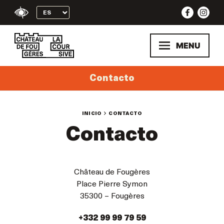
Skip
to
content
MENU
Contacto
INICIO
CONTACTO
Contacto
Château de Fougères
Place Pierre Symon
35300 – Fougères
+332 99 99 79 59