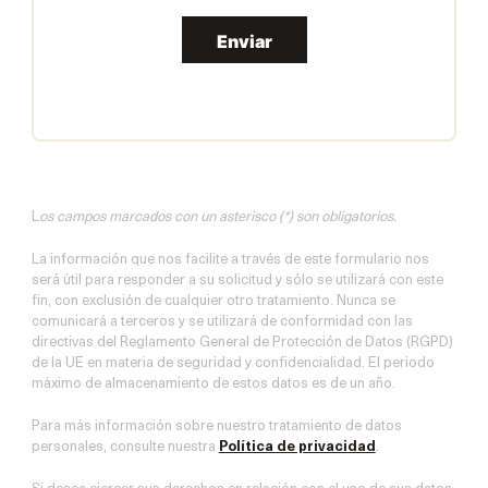
Enviar
L
os campos marcados con un asterisco (*) son obligatorios.
La información que nos facilite a través de este formulario nos
será útil para responder a su solicitud y sólo se utilizará con este
fin, con exclusión de cualquier otro tratamiento. Nunca se
comunicará a terceros y se utilizará de conformidad con las
directivas del Reglamento General de Protección de Datos (RGPD)
de la UE en materia de seguridad y confidencialidad. El periodo
máximo de almacenamiento de estos datos es de un año.
Para más información sobre nuestro tratamiento de datos
personales, consulte nuestra
Política de privacidad
.