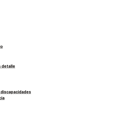
lo
n detalle
 discapacidades
cia