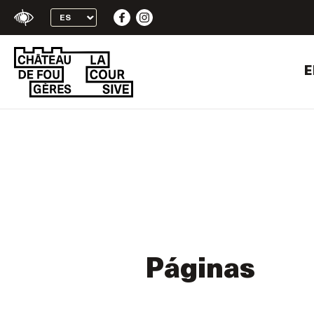
+
Skip
Confort
to
content
E
Páginas