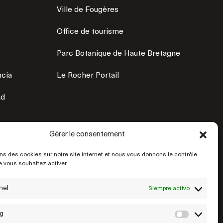
Ville de Fougères
Office de tourisme
Parc Botanique de Haute Bretagne
ncia
Le Rocher Portail
ad
Gérer le consentement
ns des cookies sur notre site internet et nous vous donnons le contrôle
 vous souhaitez activer.
nel
Siempre activo
g
Market