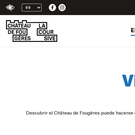
+
Skip
Confort
to
content
E
V
Descubrir el Château de Fougères puede hacerse 