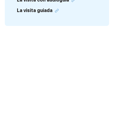
La visita con audioguía
La visita guiada