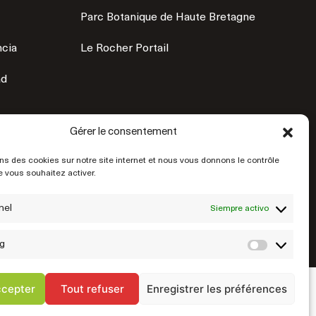
Parc Botanique de Haute Bretagne
ncia
Le Rocher Portail
ad
Gérer le consentement
ns des cookies sur notre site internet et nous vous donnons le contrôle
 vous souhaitez activer.
nel
Siempre activo
g
Market
ccepter
Tout refuser
Enregistrer les préférences
026 Ayuntamiento de Fougères • Sitio web diseñado por
Startup