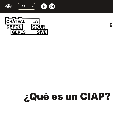
+
Skip
Confort
to
content
E
¿Qué es un CIAP?