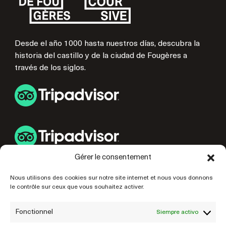
Desde el año 1000 hasta nuestros días, descubra la
historia del castillo y de la ciudad de Fougères a
través de los siglos.
Gérer le consentement
ENLACES ÚTILES
Nous utilisons des cookies sur notre site internet et nous vous donnons
le contrôle sur ceux que vous souhaitez activer.
PREPARE SU VISITA
NUESTROS SOCIOS
Fonctionnel
Siempre activo