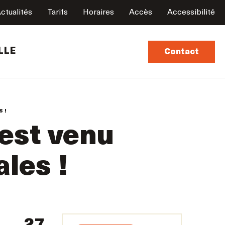
ctualités
Tarifs
Horaires
Accès
Accessibilité
LLE
Contact
 !
 est venu
les !