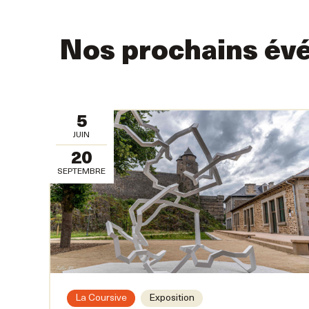
Nos prochains év
5
JUIN
20
SEPTEMBRE
La Coursive
Exposition