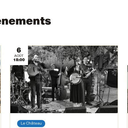
énements
6
AOÛT
18:00
Le Château