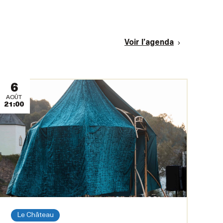
Voir l’agenda
6
AOÛT
21:00
Le Château