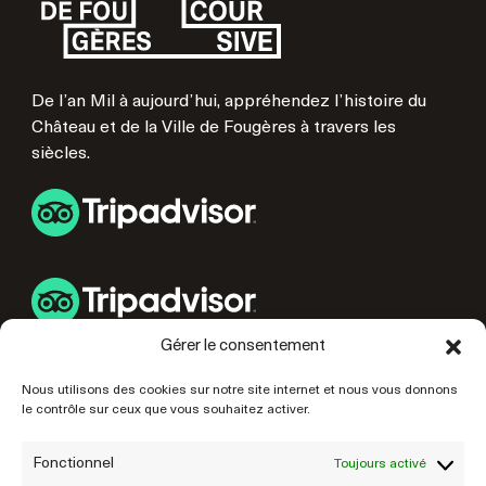
De l’an Mil à aujourd’hui, appréhendez l’histoire du
Château et de la Ville de Fougères à travers les
siècles.
Gérer le consentement
LIENS UTILES
Nous utilisons des cookies sur notre site internet et nous vous donnons
le contrôle sur ceux que vous souhaitez activer.
PRÉPAREZ VOTRE VISITE
NOS PARTENAIRES
Fonctionnel
Toujours activé