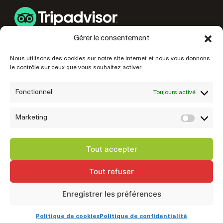
Gérer le consentement
LIENS UTILES
Nous utilisons des cookies sur notre site internet et nous vous donnons
le contrôle sur ceux que vous souhaitez activer.
PRÉPAREZ VOTRE VISITE
NOS PARTENAIRES
Fonctionnel
Toujours activé
Marketing
Marke
Tout accepter
Tout refuser
© 2026 Mairie de Fougères • Site réalisé par
Startup
Enregistrer les préférences
Mentions légales
Politique de confidentialité
Exercez vos droits
Cookies
Plan du site
Politique de cookies
Politique de confidentialité