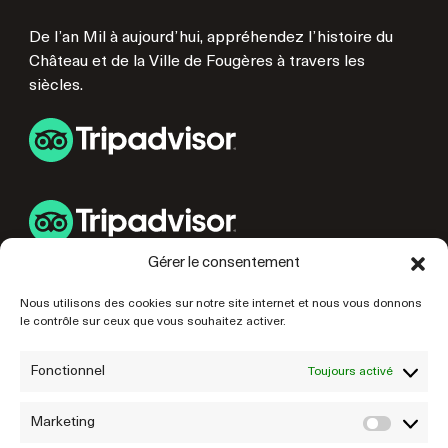
De l’an Mil à aujourd’hui, appréhendez l’histoire du
Château et de la Ville de Fougères à travers les
siècles.
Gérer le consentement
LIENS UTILES
Nous utilisons des cookies sur notre site internet et nous vous donnons
le contrôle sur ceux que vous souhaitez activer.
PRÉPAREZ VOTRE VISITE
NOS PARTENAIRES
Fonctionnel
Toujours activé
Marketing
Marke