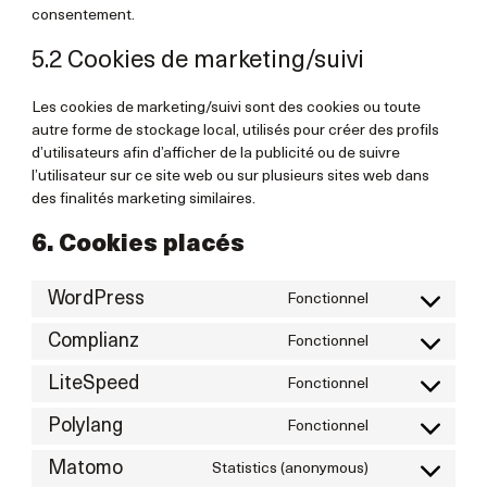
consentement.
5.2 Cookies de marketing/suivi
Les cookies de marketing/suivi sont des cookies ou toute
autre forme de stockage local, utilisés pour créer des profils
d’utilisateurs afin d’afficher de la publicité ou de suivre
l’utilisateur sur ce site web ou sur plusieurs sites web dans
des finalités marketing similaires.
6. Cookies placés
WordPress
Fonctionnel
Consent
to
Complianz
Fonctionnel
Consent
service
to
wordpress
LiteSpeed
Fonctionnel
Consent
service
to
complianz
Polylang
Fonctionnel
Consent
service
to
litespeed
Matomo
Statistics (anonymous)
Consent
service