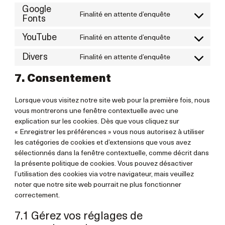
to
polylang
Google
service
Finalité en attente d’enquête
Consent
Fonts
matomo
to
service
YouTube
Finalité en attente d’enquête
Consent
google-
to
Divers
fonts
Finalité en attente d’enquête
Consent
service
to
youtube
7. Consentement
service
divers
Lorsque vous visitez notre site web pour la première fois, nous
vous montrerons une fenêtre contextuelle avec une
explication sur les cookies. Dès que vous cliquez sur
« Enregistrer les préférences » vous nous autorisez à utiliser
les catégories de cookies et d’extensions que vous avez
sélectionnés dans la fenêtre contextuelle, comme décrit dans
la présente politique de cookies. Vous pouvez désactiver
l’utilisation des cookies via votre navigateur, mais veuillez
noter que notre site web pourrait ne plus fonctionner
correctement.
7.1 Gérez vos réglages de