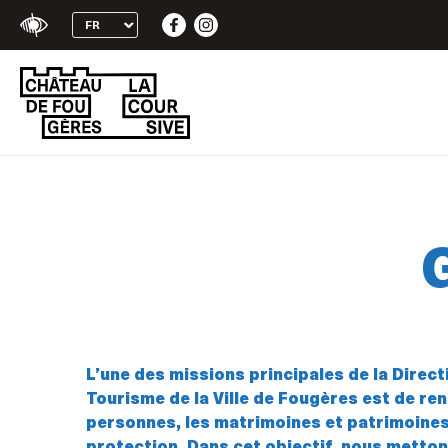
+
Skip
Confort
to
content
L’une des missions principales de la Direc
Tourisme de la Ville de Fougères est de re
personnes, les matrimoines et patrimoines f