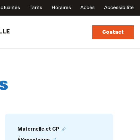
ctualités
Tarifs
Horaires
Accès
Accessibilité
LLE
Contact
s
Maternelle et CP