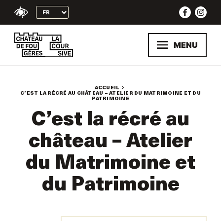
Skip
to
content
MENU
ACCUEIL
C’EST LA RÉCRÉ AU CHÂTEAU – ATELIER DU MATRIMOINE ET DU
PATRIMOINE
C’est la récré au
château – Atelier
du Matrimoine et
du Patrimoine