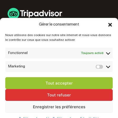
Gérer le consentement
LIENS UTILES
Nous utilisons des cookies sur notre site internet et nous vous donnons
le contrôle sur ceux que vous souhaitez activer.
PRÉPAREZ VOTRE VISITE
NOS PARTENAIRES
Fonctionnel
Toujours activé
Marketing
Marke
Tout accepter
Tout refuser
© 2026 Mairie de Fougères • Site réalisé par
Startup
Enregistrer les préférences
Mentions légales
Politique de confidentialité
Exercez vos droits
Cookies
Plan du site