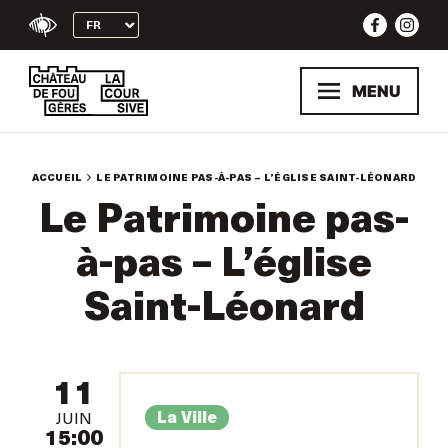
Skip
to
content
MENU
ACCUEIL
LE PATRIMOINE PAS-À-PAS – L’ÉGLISE SAINT-LÉONARD
Le Patrimoine pas-
à-pas – L’église
Saint-Léonard
11
La Ville
JUIN
15:00