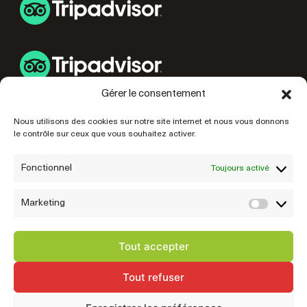
Gérer le consentement
LIENS UTILES
Nous utilisons des cookies sur notre site internet et nous vous donnons
le contrôle sur ceux que vous souhaitez activer.
PRÉPAREZ VOTRE VISITE
NOS PARTENAIRES
Fonctionnel
Toujours activé
Marketing
Marke
Tout accepter
Tout refuser
© 2026 Mairie de Fougères • Site réalisé par
Startup