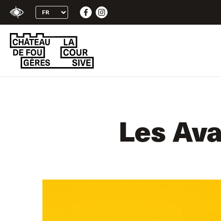
+
Skip
Confort
to
content
Les Ava