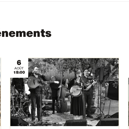
énements
6
AOÛT
18:00