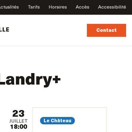
ctualités
Tarifs
Horaires
Accès
Accessibilité
LLE
Contact
 Landry+
23
Le Château
JUILLET
18:00