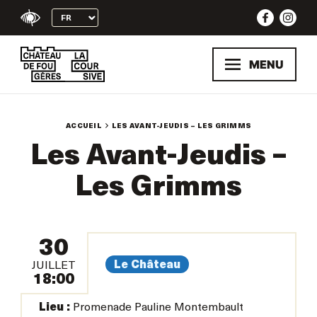
Skip
to
content
MENU
ACCUEIL
LES AVANT-JEUDIS – LES GRIMMS
Les Avant-Jeudis –
Les Grimms
30
Le Château
JUILLET
18:00
Lieu :
Promenade Pauline Montembault