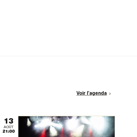
Voir l’agenda
13
AOÛT
21:00