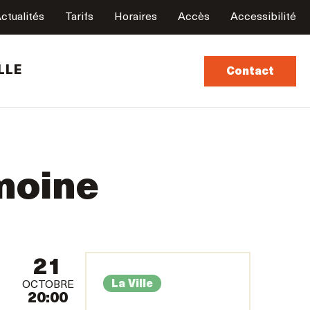
ctualités
Tarifs
Horaires
Accès
Accessibilité
LLE
Contact
imoine
21
La Ville
OCTOBRE
20:00