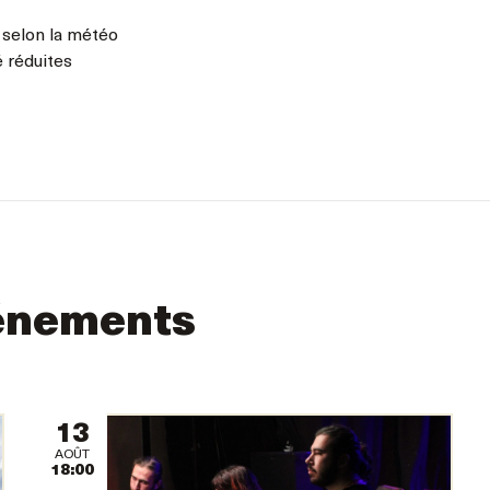
 selon la météo
é réduites
énements
13
AOÛT
18:00