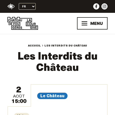
Skip
to
content
MENU
ACCUEIL
LES INTERDITS DU CHÂTEAU
Les Interdits du
Château
2
Le Château
AOÛT
15:00