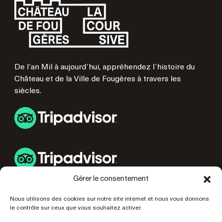
De l’an Mil à aujourd’hui, appréhendez l’histoire du
Château et de la Ville de Fougères à travers les
siècles.
Gérer le consentement
LIENS UTILES
Nous utilisons des cookies sur notre site internet et nous vous donnons
le contrôle sur ceux que vous souhaitez activer.
PRÉPAREZ VOTRE VISITE