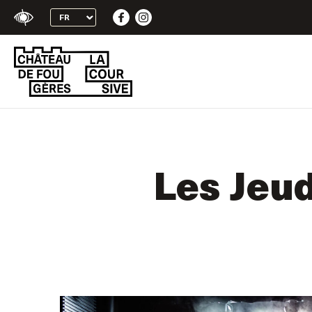
+
Skip
Confort
to
content
Les Jeud