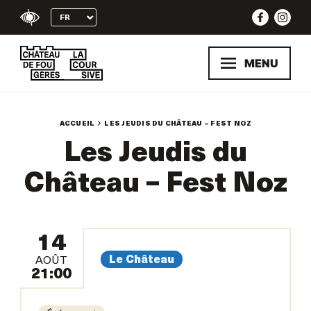
Skip
to
content
MENU
ACCUEIL
LES JEUDIS DU CHÂTEAU – FEST NOZ
Les Jeudis du
Château – Fest Noz
14
Le Château
AOÛT
21:00