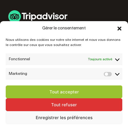
Gérer le consentement
LIENS UTILES
Nous utilisons des cookies sur notre site internet et nous vous donnons
le contrôle sur ceux que vous souhaitez activer.
PRÉPAREZ VOTRE VISITE
NOS PARTENAIRES
Fonctionnel
Toujours activé
Marketing
Marke
Tout accepter
Tout refuser
© 2026 Mairie de Fougères • Site réalisé par
Startup
Enregistrer les préférences
Mentions légales
Politique de confidentialité