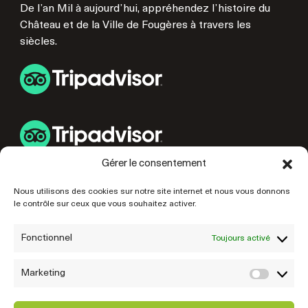
De l’an Mil à aujourd’hui, appréhendez l’histoire du
Château et de la Ville de Fougères à travers les
siècles.
Gérer le consentement
LIENS UTILES
Nous utilisons des cookies sur notre site internet et nous vous donnons
le contrôle sur ceux que vous souhaitez activer.
PRÉPAREZ VOTRE VISITE
NOS PARTENAIRES
Fonctionnel
Toujours activé
Marketing
Marke