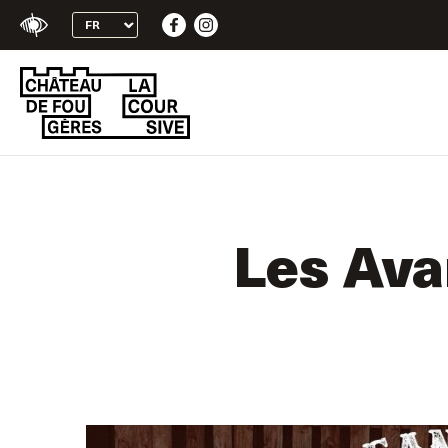
+
Skip
Confort
to
content
Les Ava