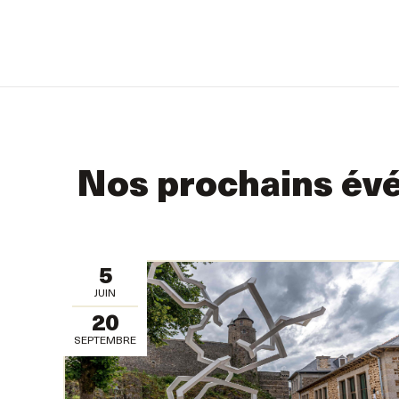
Nos prochains év
5
JUIN
20
SEPTEMBRE