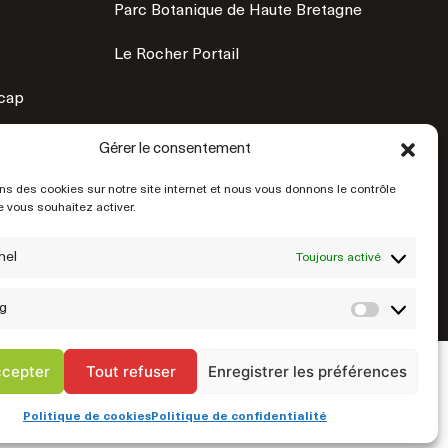
Parc Botanique de Haute Bretagne
Le Rocher Portail
icap
Gérer le consentement
ns des cookies sur notre site internet et nous vous donnons le contrôle
 vous souhaitez activer.
nel
Toujours activé
g
Market
ccepter
Tout refuser
Enregistrer les préférences
© 2026 Mairie de Fougères • Site réalisé par
Startup
ialité
Exercez vos droits
Cookies
Plan du site
Politique de cookies
Politique de confidentialité