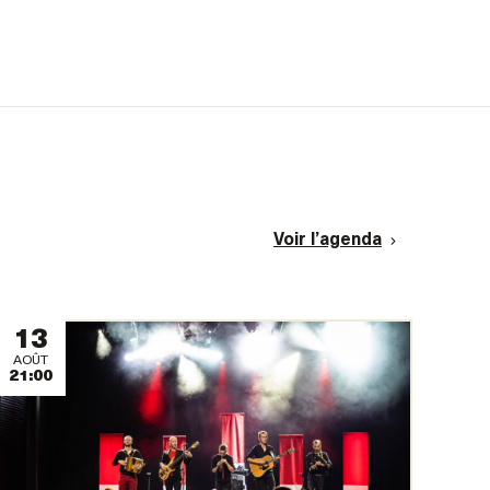
Voir l’agenda
13
AOÛT
21:00