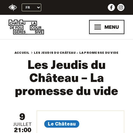
Skip
to
content
MENU
ACCUEIL
LES JEUDIS DU CHÂTEAU – LA PROMESSE DU VIDE
Les Jeudis du
Château – La
promesse du vide
9
Le Château
JUILLET
21:00